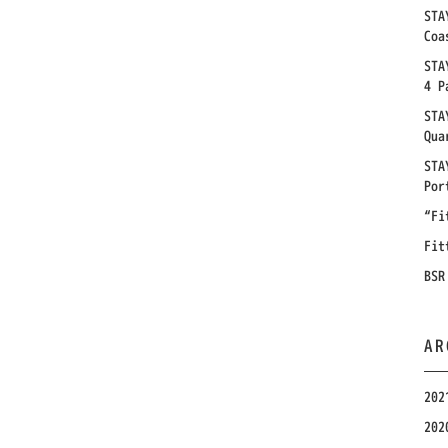
STA
Coa
STA
4 P
STA
Qua
STA
Por
“Fi
Fit
BSR
AR
20
20