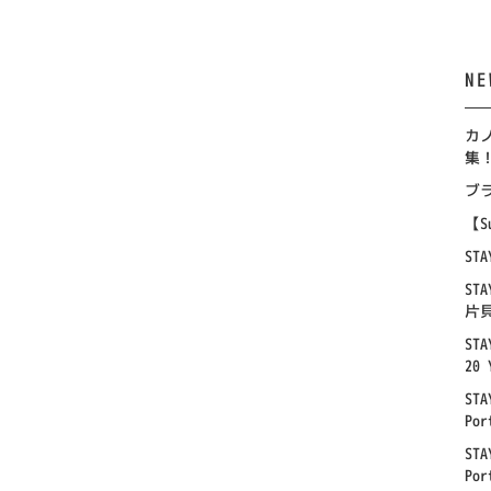
NE
カノ
集
ブ
【Su
ST
ST
片
STA
20 
STA
Por
STA
Por