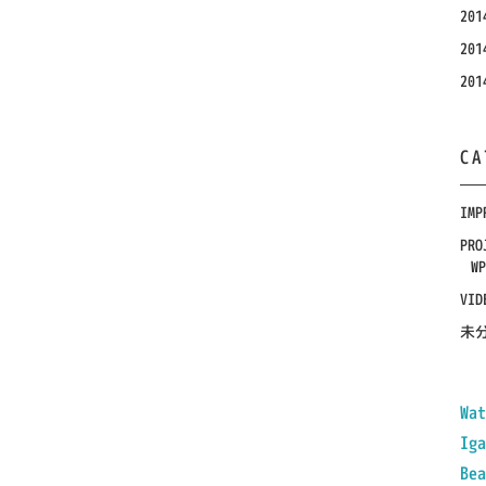
20
20
20
CA
IMP
PRO
WP
VID
未
Wat
Iga
Bea