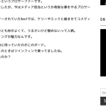
ーというプロサーファーです。
ましたが、今はメディア担当というか奇抜な事をやるプロサー
ON
ーされていたReefでは、ケリーやミックと絡ませてコメディ
かとも仲がよくて、うるさいけど憎めないって人柄。
ィングが魅力なんです。
時に持っていたのがこのボード。
このときはツインフィンで乗ってましたね。
るのか？
Sea
for