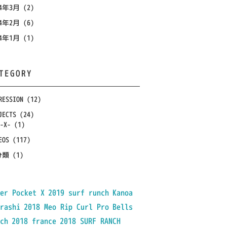
14年3月
(2)
14年2月
(6)
14年1月
(1)
TEGORY
RESSION
(12)
JECTS
(24)
-X-
(1)
EOS
(117)
分類
(1)
er Pocket X
2019 surf runch
Kanoa
rashi
2018 Meo Rip Curl Pro
Bells
ch
2018 france
2018 SURF RANCH