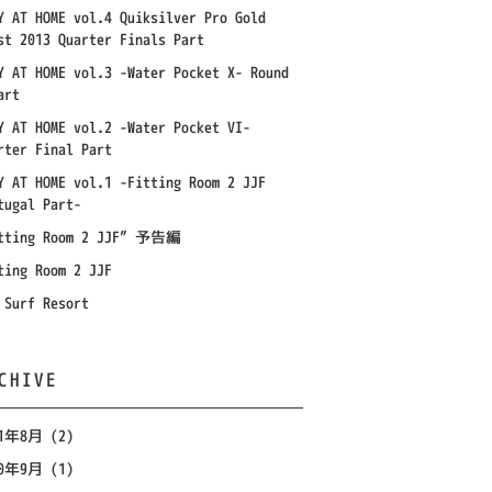
Y AT HOME vol.4 Quiksilver Pro Gold
st 2013 Quarter Finals Part
Y AT HOME vol.3 -Water Pocket X- Round
art
Y AT HOME vol.2 -Water Pocket VI-
rter Final Part
Y AT HOME vol.1 -Fitting Room 2 JJF
tugal Part-
tting Room 2 JJF” 予告編
ting Room 2 JJF
 Surf Resort
CHIVE
21年8月
(2)
20年9月
(1)