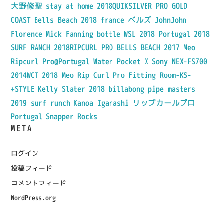
大野修聖
stay at home
2018QUIKSILVER PRO GOLD
COAST
Bells Beach
2018 france
ベルズ
JohnJohn
Florence
Mick Fanning
bottle
WSL
2018 Portugal
2018
SURF RANCH
2018RIPCURL PRO BELLS BEACH
2017 Meo
Ripcurl Pro@Portugal
Water Pocket X
Sony NEX-FS700
2014WCT
2018 Meo Rip Curl Pro
Fitting Room-KS-
+STYLE
Kelly Slater
2018 billabong pipe masters
2019 surf runch
Kanoa Igarashi
リップカールプロ
Portugal
Snapper Rocks
META
ログイン
投稿フィード
コメントフィード
WordPress.org