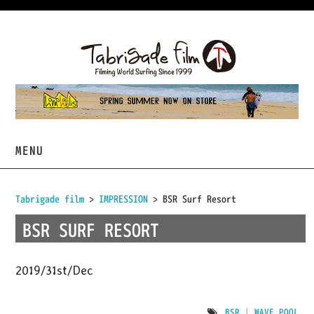
MENU
HOME
Tabrigade film
>
IMPRESSION
> BSR Surf Resort
VIDEOS
BSR SURF RESORT
PROJECTS
2019/31st/Dec
TABRIGADE
BSR
|
WAVE POOL