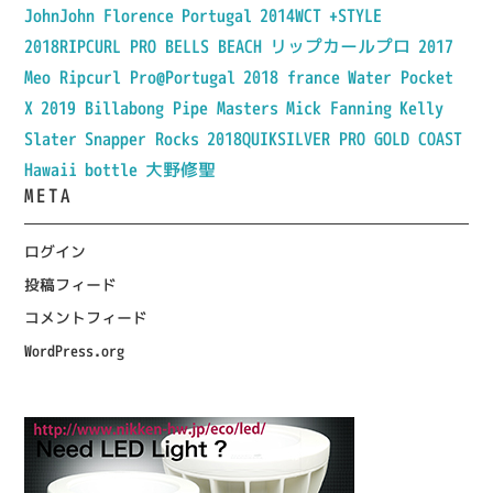
JohnJohn Florence
Portugal
2014WCT
+STYLE
2018RIPCURL PRO BELLS BEACH
リップカールプロ
2017
Meo Ripcurl Pro@Portugal
2018 france
Water Pocket
X
2019 Billabong Pipe Masters
Mick Fanning
Kelly
Slater
Snapper Rocks
2018QUIKSILVER PRO GOLD COAST
Hawaii
bottle
大野修聖
META
ログイン
投稿フィード
コメントフィード
WordPress.org