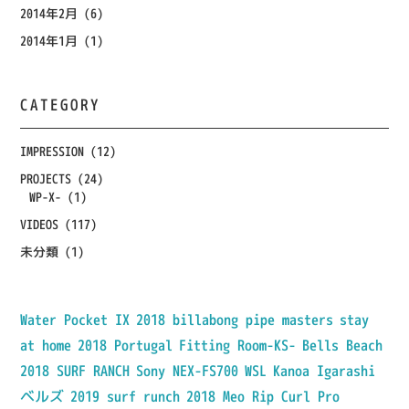
2014年2月
(6)
2014年1月
(1)
CATEGORY
IMPRESSION
(12)
PROJECTS
(24)
WP-X-
(1)
VIDEOS
(117)
未分類
(1)
Water Pocket IX
2018 billabong pipe masters
stay
at home
2018 Portugal
Fitting Room-KS-
Bells Beach
2018 SURF RANCH
Sony NEX-FS700
WSL
Kanoa Igarashi
ベルズ
2019 surf runch
2018 Meo Rip Curl Pro