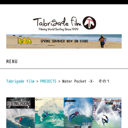
MENU
HOME
Tabrigade film
>
PROJECTS
> Water Pocket -X- その１
VIDEOS
PROJECTS
TABRIGADE