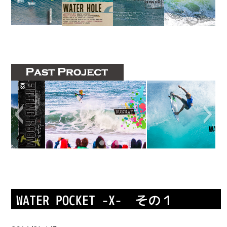
IMPRESSION
SHOP
WATER POCKET -X- その１