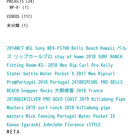
PROJECTS
(24)
WP-X-
(1)
VIDEOS
(117)
未分類
(1)
2014WCT
WSL
Sony NEX-FS700
Bells Beach
Hawaii
ベル
ズ
リップカールプロ
stay at home
2018 SURF RANCH
Fitting Room-KS-
2018 Meo Rip Curl Pro
Kelly
Slater
bottle
Water Pocket X
2017 Meo Ripcurl
Pro@Portugal
2018 Portugal
2018RIPCURL PRO BELLS
BEACH
Snapper Rocks
大野修聖
2018 france
2018QUIKSILVER PRO GOLD COAST
2019 Billabong Pipe
Masters
2019 surf runch
2018 billabong pipe
masters
Mick Fanning
Portugal
Water Pocket IX
Kanoa Igarashi
JohnJohn Florence
+STYLE
META