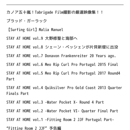
カノア五十嵐！Tabrigade Film撮影の厳選映像集！！
ブラッド・ガーラック
【Surfing Girl】Malia Manuel
STAY AT HOME vol.9 大野修聖と海部へ
STAY AT HOME vol.8 シェーン・ベッシェンが片貝新堤に出没
STAY AT HOME vol.7 Donavon Frankenreiter 20 Years ago.
STAY AT HOME vol.6 Meo Rip Curl Pro Portugal 2015 Final
STAY AT HOME vol.5 Meo Rip Curl Pro Portugal 2017 Round4
Part
STAY AT HOME vol.4 Quiksilver Pro Gold Coast 2013 Quarter
Finals Part
STAY AT HOME vol.3 -Water Pocket X- Round 4 Part
STAY AT HOME vol.2 -Water Pocket VI- Quarter Final Part
STAY AT HOME vol.1 -Fitting Room 2 JJF Portugal Part-
“Fitting Room 2 JJF” 予告編