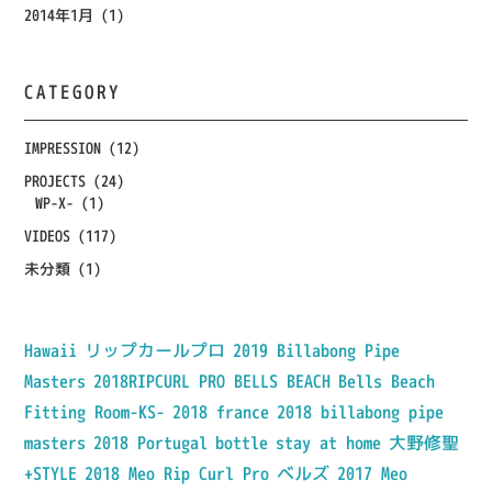
2014年1月
(1)
CATEGORY
IMPRESSION
(12)
PROJECTS
(24)
WP-X-
(1)
VIDEOS
(117)
未分類
(1)
Hawaii
リップカールプロ
2019 Billabong Pipe
Masters
2018RIPCURL PRO BELLS BEACH
Bells Beach
Fitting Room-KS-
2018 france
2018 billabong pipe
masters
2018 Portugal
bottle
stay at home
大野修聖
+STYLE
2018 Meo Rip Curl Pro
ベルズ
2017 Meo