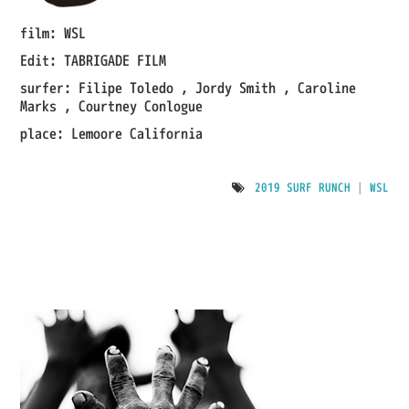
IMPRESSION
film:
WSL
Edit:
TABRIGADE FILM
SHOP
surfer:
Filipe Toledo , Jordy Smith , Caroline
Marks , Courtney Conlogue
place:
Lemoore California
2019 SURF RUNCH
|
WSL