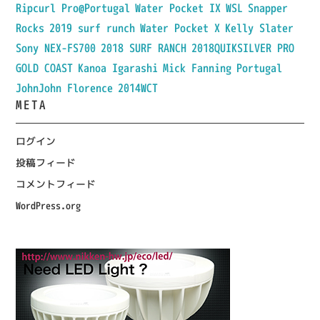
Ripcurl Pro@Portugal
Water Pocket IX
WSL
Snapper
Rocks
2019 surf runch
Water Pocket X
Kelly Slater
Sony NEX-FS700
2018 SURF RANCH
2018QUIKSILVER PRO
GOLD COAST
Kanoa Igarashi
Mick Fanning
Portugal
JohnJohn Florence
2014WCT
META
ログイン
投稿フィード
コメントフィード
WordPress.org