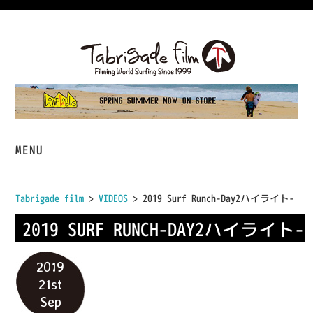
MENU
HOME
Tabrigade film
>
VIDEOS
> 2019 Surf Runch-Day2ハイライト-
VIDEOS
2019 SURF RUNCH-DAY2ハイライト-
PROJECTS
2019
21st
TABRIGADE
Sep