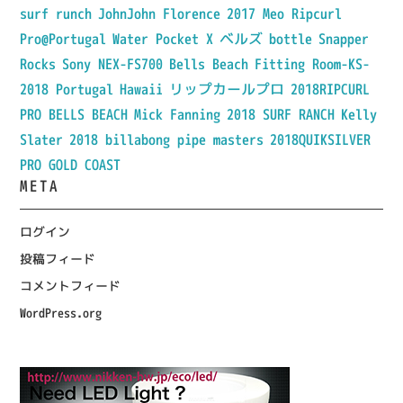
surf runch
JohnJohn Florence
2017 Meo Ripcurl
Pro@Portugal
Water Pocket X
ベルズ
bottle
Snapper
Rocks
Sony NEX-FS700
Bells Beach
Fitting Room-KS-
2018 Portugal
Hawaii
リップカールプロ
2018RIPCURL
PRO BELLS BEACH
Mick Fanning
2018 SURF RANCH
Kelly
Slater
2018 billabong pipe masters
2018QUIKSILVER
PRO GOLD COAST
META
ログイン
投稿フィード
コメントフィード
WordPress.org