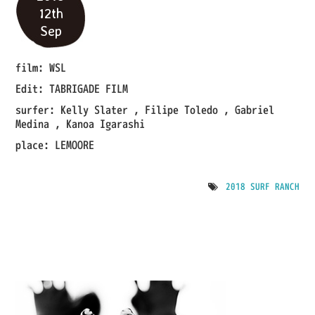
12th
IMPRESSION
Sep
SHOP
film:
WSL
Edit:
TABRIGADE FILM
surfer:
Kelly Slater , Filipe Toledo , Gabriel
Medina , Kanoa Igarashi
place:
LEMOORE
2018 SURF RANCH