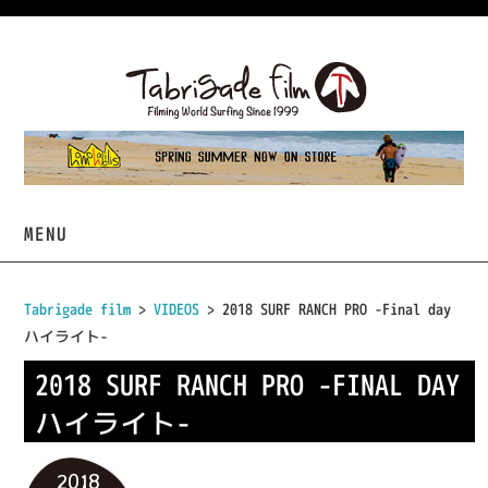
MENU
HOME
Tabrigade film
>
VIDEOS
> 2018 SURF RANCH PRO -Final day
ハイライト-
VIDEOS
2018 SURF RANCH PRO -FINAL DAY
PROJECTS
ハイライト-
TABRIGADE
2018