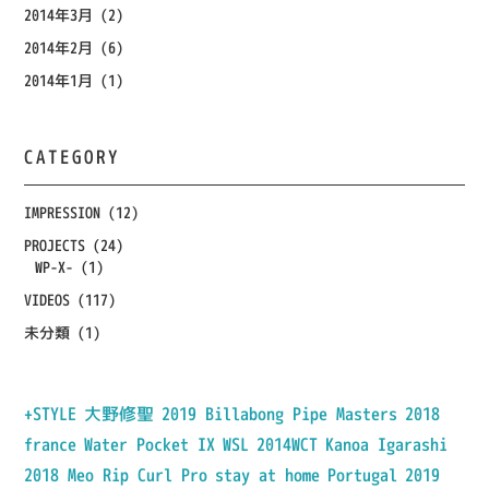
2014年3月
(2)
2014年2月
(6)
2014年1月
(1)
CATEGORY
IMPRESSION
(12)
PROJECTS
(24)
WP-X-
(1)
VIDEOS
(117)
未分類
(1)
+STYLE
大野修聖
2019 Billabong Pipe Masters
2018
france
Water Pocket IX
WSL
2014WCT
Kanoa Igarashi
2018 Meo Rip Curl Pro
stay at home
Portugal
2019