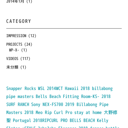
2014年1月
(1)
CATEGORY
IMPRESSION
(12)
PROJECTS
(24)
WP-X-
(1)
VIDEOS
(117)
未分類
(1)
Snapper Rocks
WSL
2014WCT
Hawaii
2018 billabong
pipe masters
Bells Beach
Fitting Room-KS-
2018
SURF RANCH
Sony NEX-FS700
2019 Billabong Pipe
Masters
2018 Meo Rip Curl Pro
stay at home
大野修
聖
Portugal
2018RIPCURL PRO BELLS BEACH
Kelly