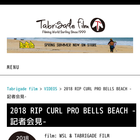
MENU
HOME
Tabrigade film
>
VIDEOS
> 2018 RIP CURL PRO BELLS BEACH -
記者会見-
VIDEOS
2018 RIP CURL PRO BELLS BEACH -
PROJECTS
記者会見-
TABRIGADE
film:
WSL & TABRIGADE FILM
2018