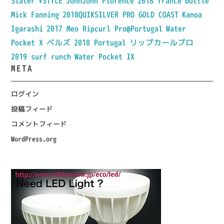
Slater
+STYLE
JohnJohn Florence
2018 france
bottle
Mick Fanning
2018QUIKSILVER PRO GOLD COAST
Kanoa
Igarashi
2017 Meo Ripcurl Pro@Portugal
Water
Pocket X
ベルズ
2018 Portugal
リップカールプロ
2019 surf runch
Water Pocket IX
META
ログイン
投稿フィード
コメントフィード
WordPress.org